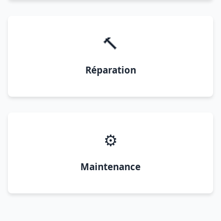
🔨
Réparation
⚙️
Maintenance