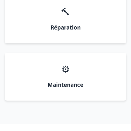
🔨
Réparation
⚙️
Maintenance