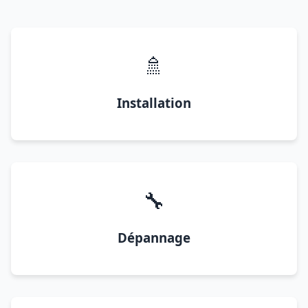
🚿
Installation
🔧
Dépannage