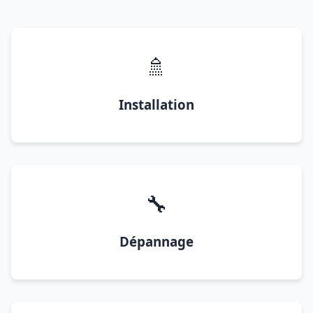
🚿
Installation
🔧
Dépannage