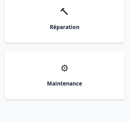
🔨
Réparation
⚙️
Maintenance