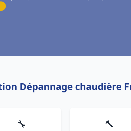
lation Dépannage chaudière 
🔧
🔨