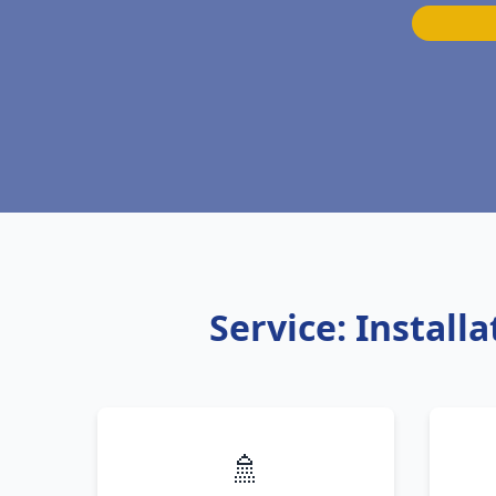
Service: Instal
🚿