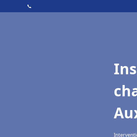
📞
In
cha
Au
Intervent