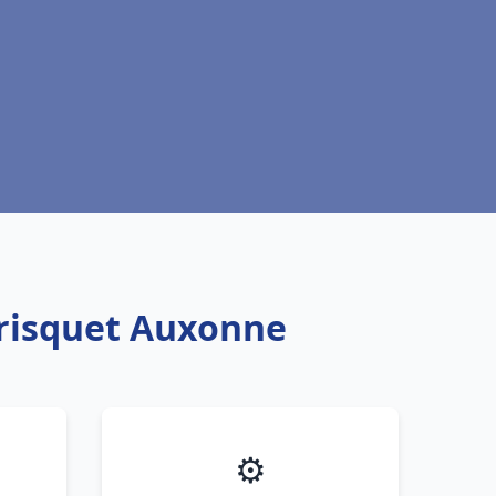
Frisquet Auxonne
⚙️