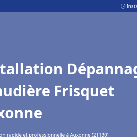
🕒 Ins
stallation Dépanna
udière Frisquet
xonne
ion rapide et professionnelle à Auxonne (21130)