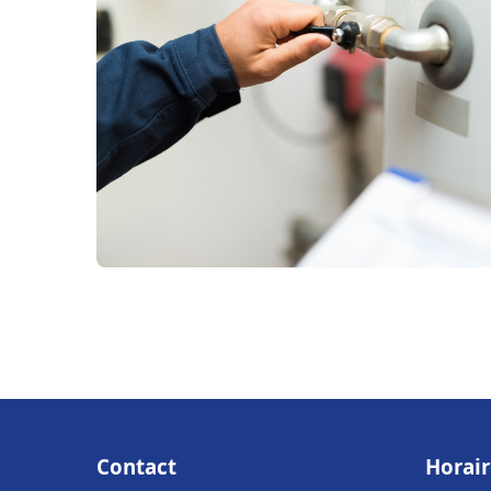
Contact
Horair