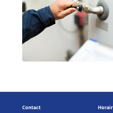
Contact
Horair