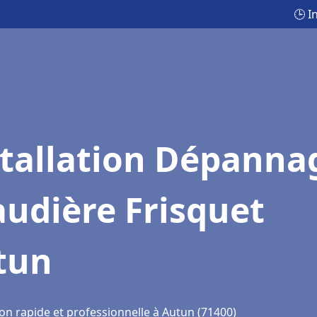
🕒 I
stallation Dépanna
udière Frisquet
tun
on rapide et professionnelle à Autun (71400)