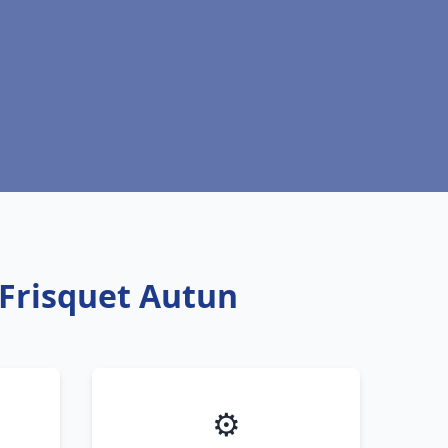
 Frisquet Autun
⚙️