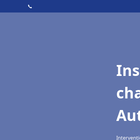
📞
In
cha
Au
Interventi