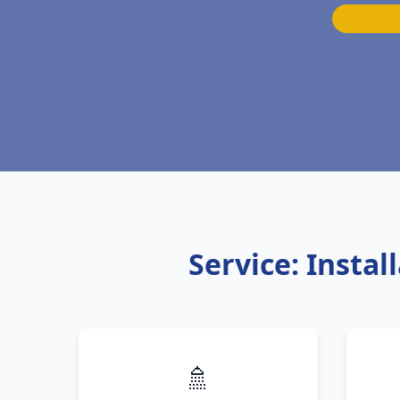
Service: Insta
🚿