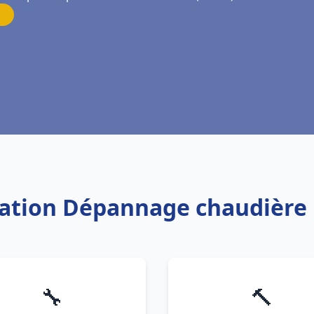
llation Dépannage chaudière
🔧
🔨