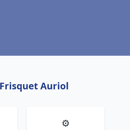
Frisquet Auriol
⚙️