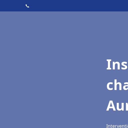
📞
In
cha
Aur
Interventi