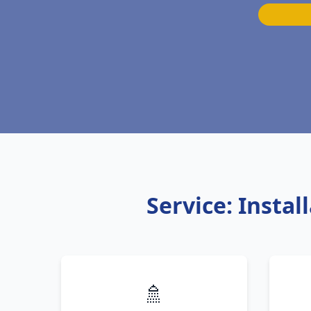
Service: Insta
🚿