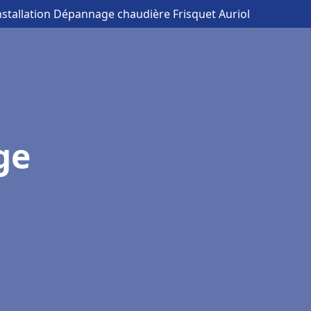
nstallation Dépannage chaudière Frisquet Auriol
ge