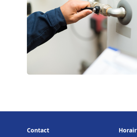
Contact
Horair