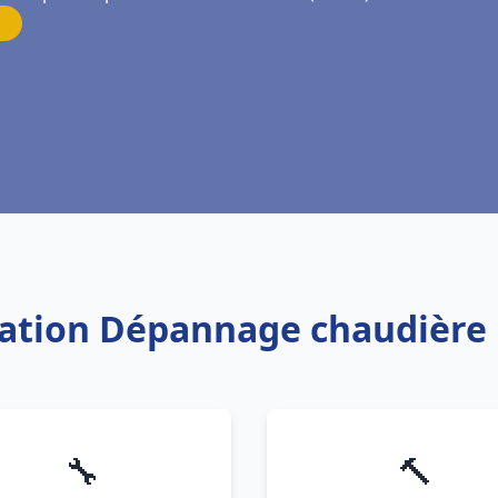
llation Dépannage chaudière 
🔧
🔨