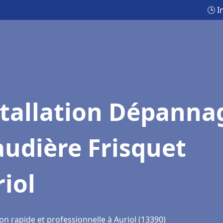
🕒 I
stallation Dépanna
udière Frisquet
iol
on rapide et professionnelle à Auriol (13390)