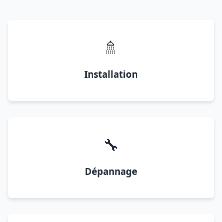
🚿
Installation
🔧
Dépannage