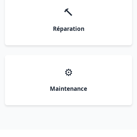
🔨
Réparation
⚙️
Maintenance