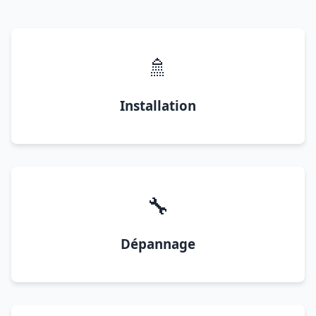
🚿
Installation
🔧
Dépannage