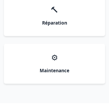
🔨
Réparation
⚙️
Maintenance