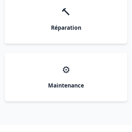
🔨
Réparation
⚙️
Maintenance