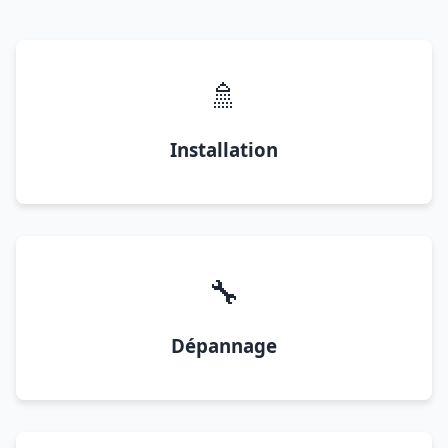
🚿
Installation
🔧
Dépannage