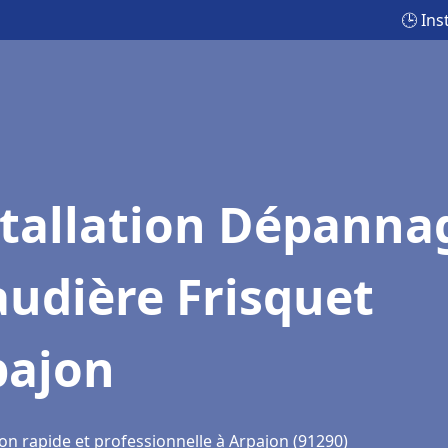
🕒 Ins
stallation Dépanna
udière Frisquet
pajon
on rapide et professionnelle à Arpajon (91290)