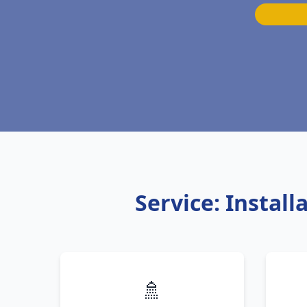
Service: Instal
🚿