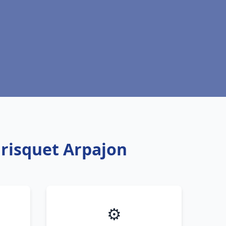
Frisquet Arpajon
⚙️