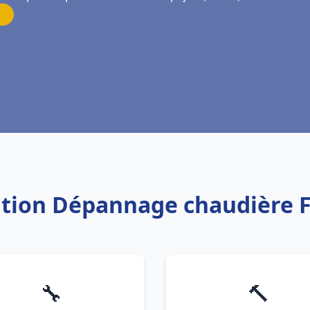
lation Dépannage chaudière 
🔧
🔨