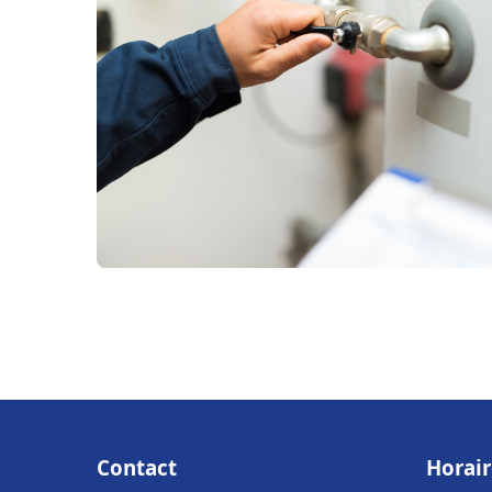
Contact
Horair