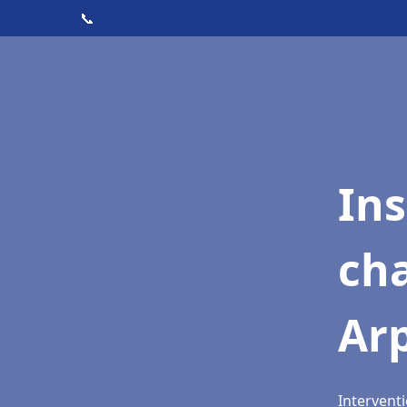
📞
In
cha
Ar
Interventi