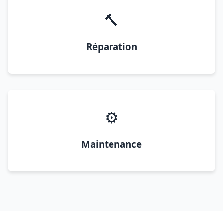
🔨
Réparation
⚙️
Maintenance