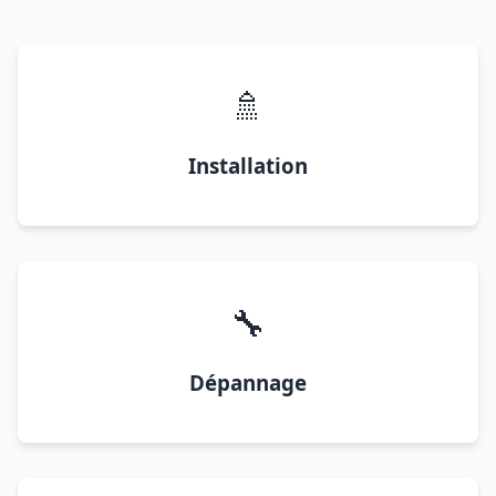
🚿
Installation
🔧
Dépannage