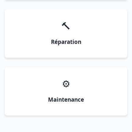
🔨
Réparation
⚙️
Maintenance