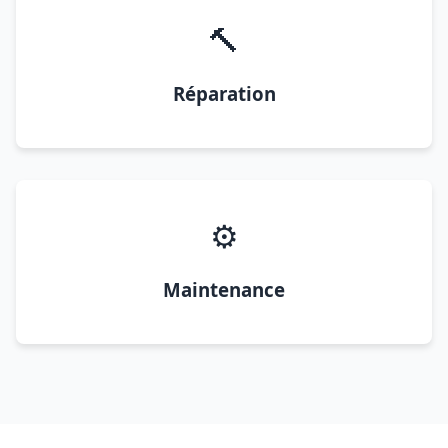
🔨
Réparation
⚙️
Maintenance