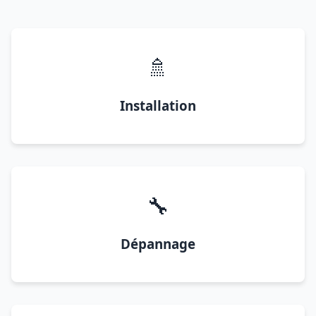
🚿
Installation
🔧
Dépannage