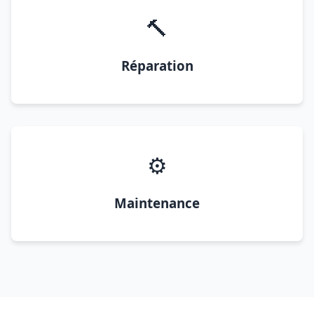
🔨
Réparation
⚙️
Maintenance