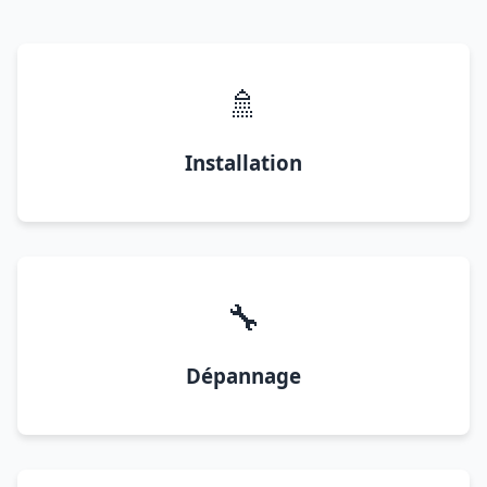
🚿
Installation
🔧
Dépannage