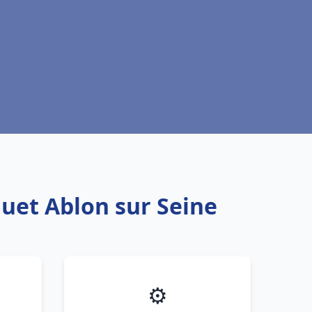
quet Ablon sur Seine
⚙️