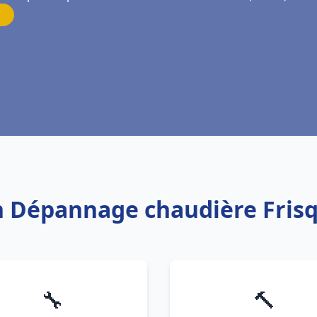
on Dépannage chaudière Fris
🔧
🔨