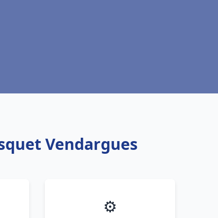
risquet Vendargues
⚙️