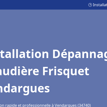
🕒 Instal
stallation Dépanna
udière Frisquet
ndargues
ion rapide et professionnelle à Vendargues (34740)