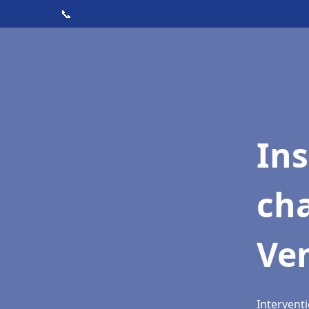
📞
In
cha
Ve
Intervent