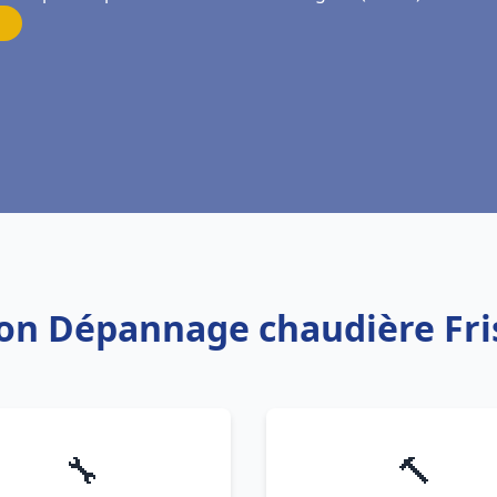
tion Dépannage chaudière F
🔧
🔨