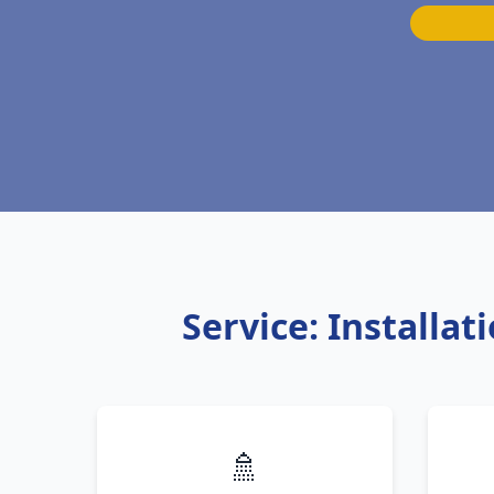
Service: Installa
🚿