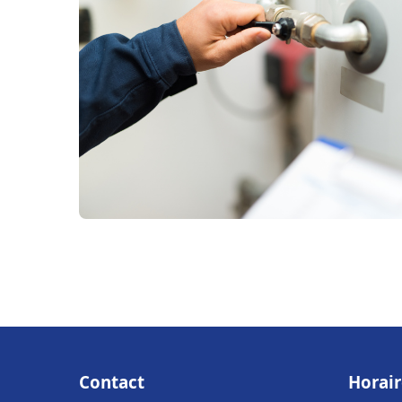
Contact
Horair