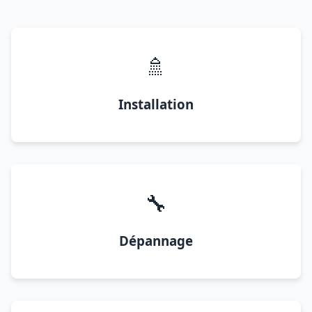
🚿
Installation
🔧
Dépannage