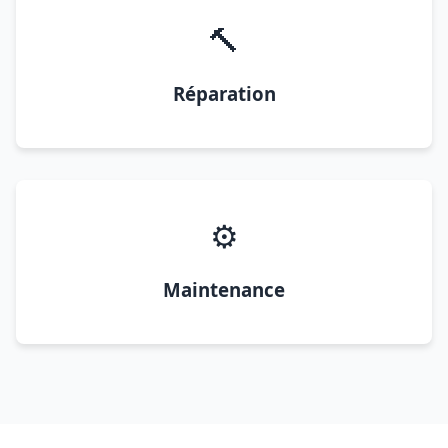
🔨
Réparation
⚙️
Maintenance