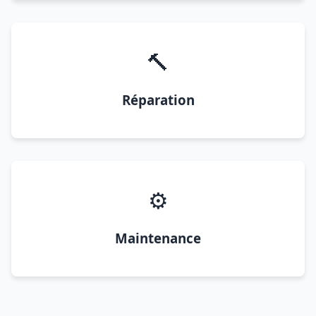
🔨
Réparation
⚙️
Maintenance