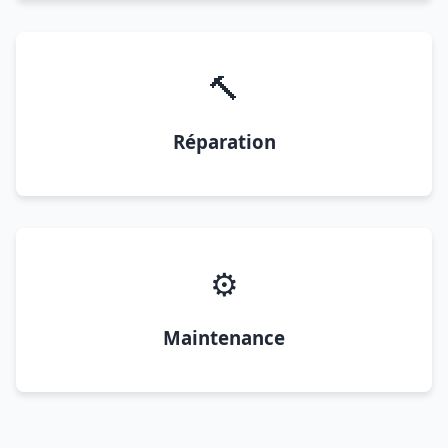
🔨
Réparation
⚙️
Maintenance