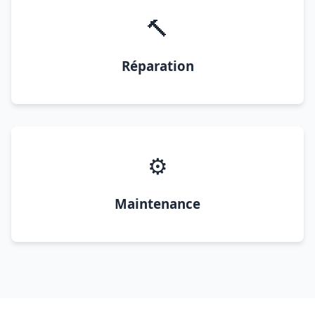
🔨
Réparation
⚙️
Maintenance