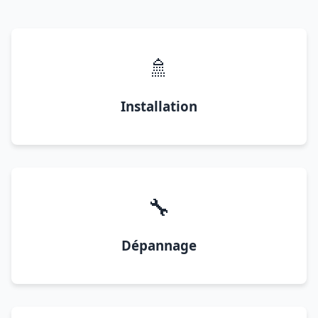
🚿
Installation
🔧
Dépannage