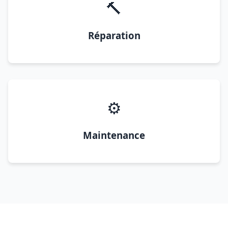
🔨
Réparation
⚙️
Maintenance