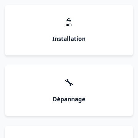
🚿
Installation
🔧
Dépannage