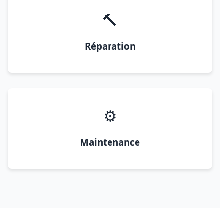
🔨
Réparation
⚙️
Maintenance