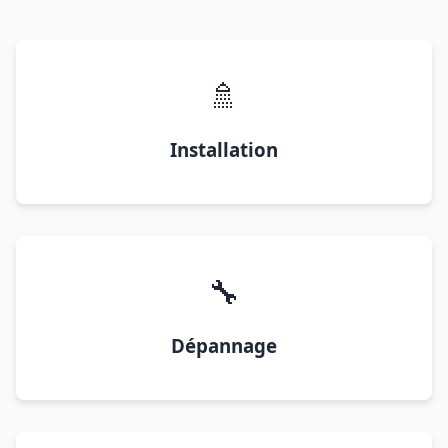
🚿
Installation
🔧
Dépannage