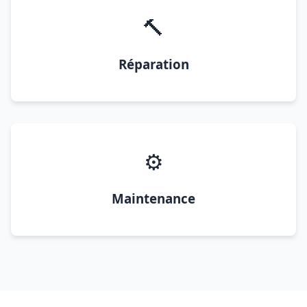
🔨
Réparation
⚙️
Maintenance