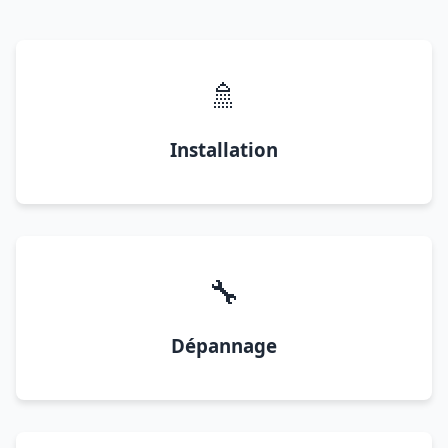
🚿
Installation
🔧
Dépannage