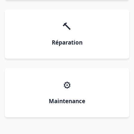
🔨
Réparation
⚙️
Maintenance