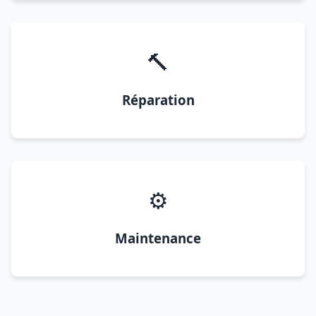
🔨
Réparation
⚙️
Maintenance