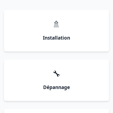
🚿
Installation
🔧
Dépannage