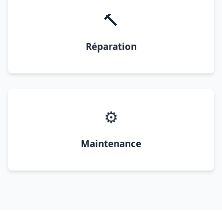
🔨
Réparation
⚙️
Maintenance